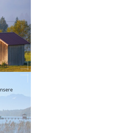
att.
unsere