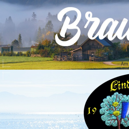
Am 
Hierm