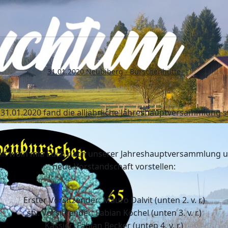
31.01.2020 Neubiberg - Burschenhütte
31.01.2020 fand die alljährliche Jahreshauptversammlung st
it woin mia Euch nach unserer Jahreshauptversammlung 
neue Vorstandschaft vorstellen:
Erster Vorsitzender: Mauro Dalvit (unten 2. v. r.)
stv. Vorsitzender: Fabian Köchel (unten 3. v. r.)
Kassier: Fabian Becker (unten 4. v. r.)