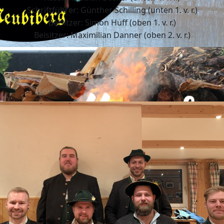
Schriftführer: Günther Schilling (unten 1. v. r.)
Beisitzer: Simon Huff (oben 1. v. r.)
Beisitzer: Maximilian Danner (oben 2. v. r.)